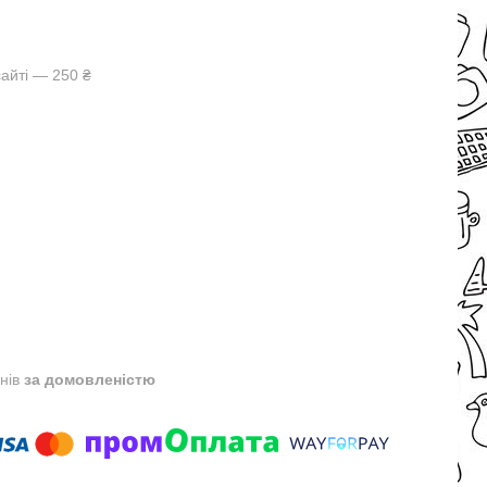
айті — 250 ₴
днів
за домовленістю