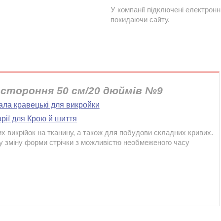
У компанії підключені електронн
покидаючи сайту.
востороння 50 см/20 дюймів №9
кала кравецькі для викройки
рії для Крою й шиття
х викрійок на тканину, а також для побудови складних кривих.
ку зміну форми стрічки з можливістю необмеженого часу