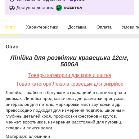
Доступна доставка
Опис
Характеристики
Доставка
Оплата
Умови п
Опис
Лінійка для розмітки кравецька 12см,
5006А
Товары категории для кроя и шитья
Товар категорії Лекала кравецькі для викрійок
Линейка - шаблон с бегунком с градацией в сантиметрах и
дюймах. Линейка предназначена для разметки припусков,
интервалов для петель, маркировки мест заутюжки и др.
превосходно подходит для измерения подгиба, ширины и
глубины деталей кроя, прорисовки фестонов и кругов,
манжет, воротников, измерения расстояний для пуговиц,
складок и плиссировки.
Материал: алюминий